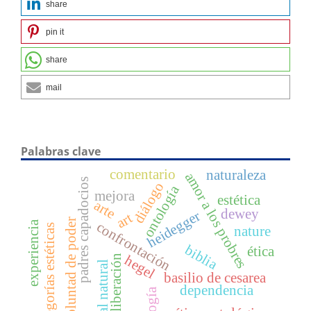
share
pin it
share
mail
Palabras clave
comentario
naturaleza
amor a los probres
padres capadocios
diálogo
ontología
mejora
estética
arte
dewey
heidegger
art
voluntad de poder
experiencia
confrontación
categorías estéticas
nature
biblia
ética
hegel
liberación
moral natural
basilio de cesarea
dependencia
teología