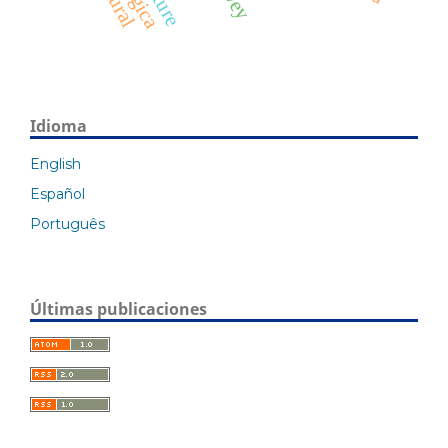
nature
Idioma
English
Español
Português
Últimas publicaciones