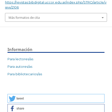
https://revistas.bibdigital.uccor.edu.ar/index.php/STRO/article/v
iew/2106
Más formatos de cita
Información
Para lectores/as
Para autores/as
Para bibliotecarios/as
tweet
share