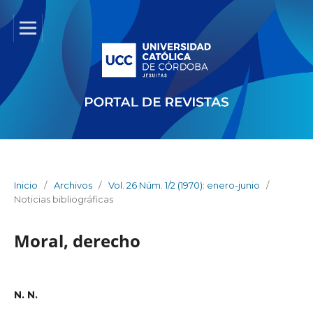
Inicio
/
Archivos
/
Vol. 26 Núm. 1/2 (1970): enero-junio
/
Noticias bibliográficas
Moral, derecho
N. N.