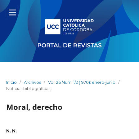
Inicio
/
Archivos
/
Vol. 26 Núm. 1/2 (1970): enero-junio
/
Noticias bibliográficas
Moral, derecho
N. N.