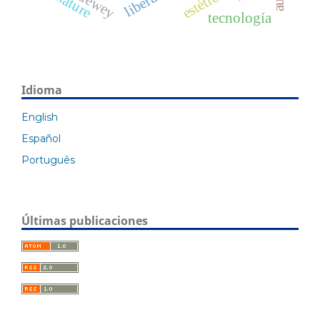
estética
dewey
nature
tecnología
Idioma
English
Español
Português
Últimas publicaciones