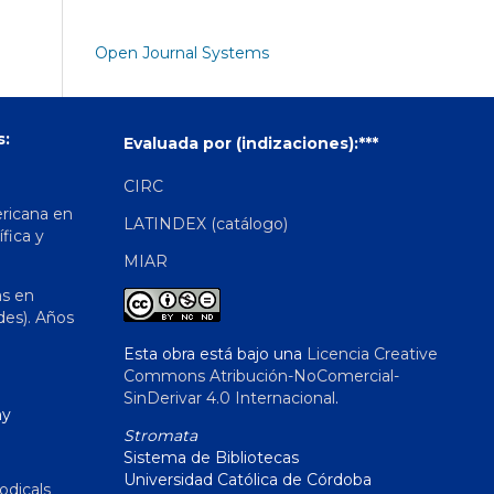
Open Journal Systems
s:
Evaluada por (indizaciones):***
CIRC
ericana en
LATINDEX (catálogo)
ífica y
MIAR
as en
des). Años
Esta obra está bajo una
Licencia Creative
Commons Atribución-NoComercial-
SinDerivar 4.0 Internacional
.
hy
Stromata
Sistema de Bibliotecas
Universidad Católica de Córdoba
odicals