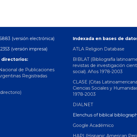
6883 (versión electrónica)
Indexada en bases de dato
2353 (versión impresa)
ATLA Religion Database
 directorios:
BIBLAT (Bibliografía latinoam
revistas de investigación cient
 Nacional de Publicaciones
social). Años 1978-2003
Argentinas Registradas
CLASE (Citas Latinoamerican
Ciencias Sociales y Humanida
irectorio)
1978-2003
DIALNET
Elenchus of biblical bibliograp
Google Académico
HAPI (Hispanic American Peri