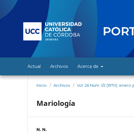
Actual
Archivos
Acerca de
Inicio
/
Archivos
/
Vol. 26 Núm. 1/2 (1970): enero-
Mariología
N. N.