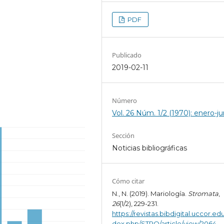
PDF
Publicado
2019-02-11
Número
Vol. 26 Núm. 1/2 (1970): enero-ju
Sección
Noticias bibliográficas
Cómo citar
N., N. (2019). Mariología.
Stromata
,
26
(1/2), 229-231.
https://revistas.bibdigital.uccor.edu
dex.php/STRO/article/view/2064