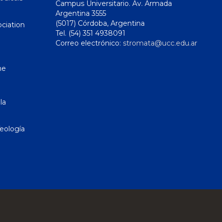
Campus Universitario. Av. Armada
Argentina 3555
(5017) Córdoba, Argentina
ciation
Tel. (54) 351 4938091
Correo electrónico:
stromata@ucc.edu.ar
ne
la
eología