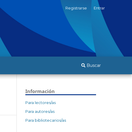
Registrarse
Entrar
Buscar
Información
Para lectores/as
Para autores/as
Para bibliotecarios/as