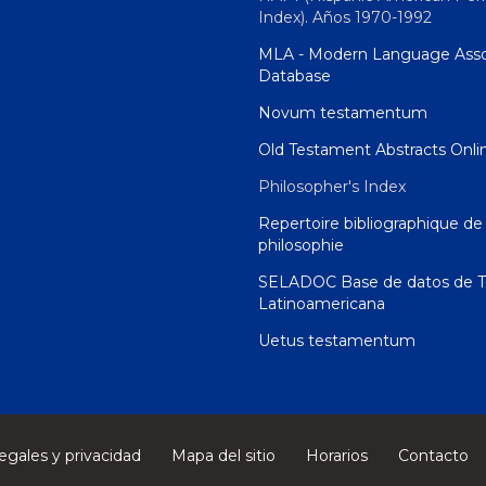
Index). Años 1970-1992
MLA - Modern Language Asso
Database
Novum testamentum
Old Testament Abstracts Onli
Philosopher's Index
Repertoire bibliographique de 
philosophie
SELADOC Base de datos de T
Latinoamericana
Uetus testamentum
egales y privacidad
Mapa del sitio
Horarios
Contacto