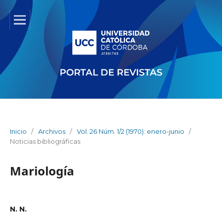
Inicio
/
Archivos
/
Vol. 26 Núm. 1/2 (1970): enero-junio
/
Noticias bibliográficas
Mariología
N. N.