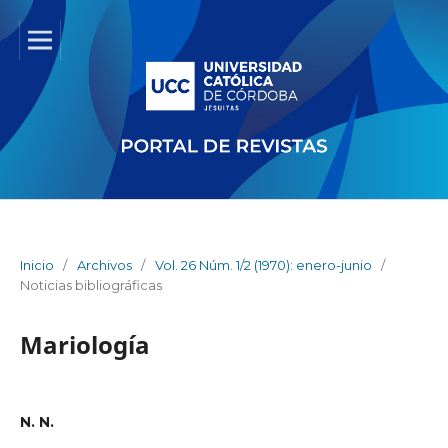
Inicio
/
Archivos
/
Vol. 26 Núm. 1/2 (1970): enero-junio
/
Noticias bibliográficas
Mariología
N. N.