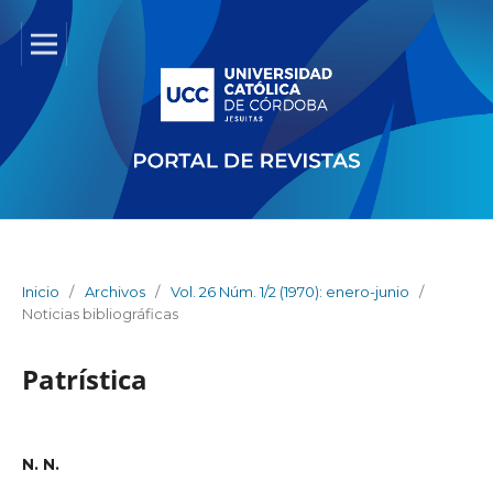
Inicio
/
Archivos
/
Vol. 26 Núm. 1/2 (1970): enero-junio
/
Noticias bibliográficas
Patrística
N. N.