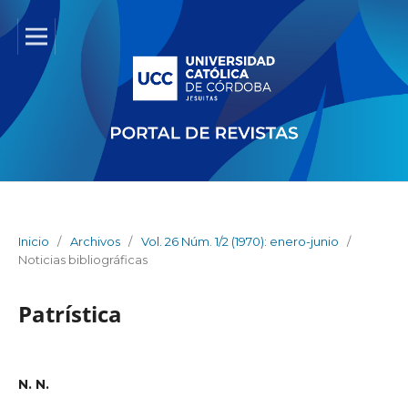
Inicio
/
Archivos
/
Vol. 26 Núm. 1/2 (1970): enero-junio
/
Noticias bibliográficas
Patrística
N. N.