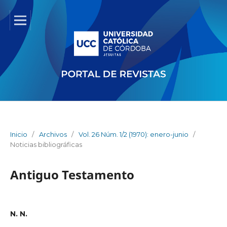
Inicio
/
Archivos
/
Vol. 26 Núm. 1/2 (1970): enero-junio
/
Noticias bibliográficas
Antiguo Testamento
N. N.