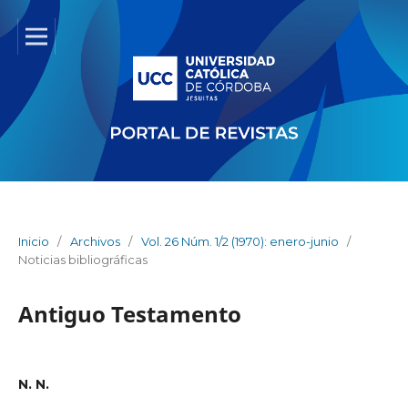
Inicio
/
Archivos
/
Vol. 26 Núm. 1/2 (1970): enero-junio
/
Noticias bibliográficas
Antiguo Testamento
N. N.