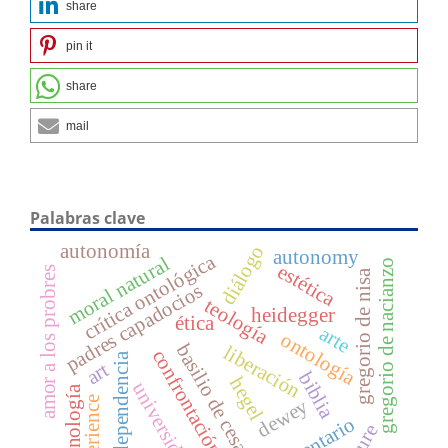
share
pin it
share
mail
Palabras clave
autonomía
diálogo
autonomy
crítica ontológica
moral natural
gregorio de nacianzo
estética
amor a los probres
gregorio de nisa
padres capadocios
teología
heidegger
ética
arte
ontología
basilio de cesarea
liberación
confrontación
dependencia
art
biblia
hegel
universidad
tecnología
experience
dewey
comentario