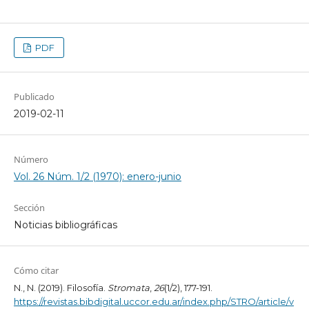
PDF
Publicado
2019-02-11
Número
Vol. 26 Núm. 1/2 (1970): enero-junio
Sección
Noticias bibliográficas
Cómo citar
N., N. (2019). Filosofía.
Stromata
,
26
(1/2), 177-191.
https://revistas.bibdigital.uccor.edu.ar/index.php/STRO/article/v