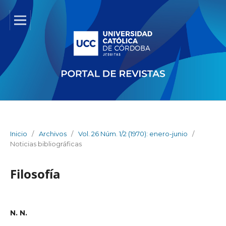
Inicio
/
Archivos
/
Vol. 26 Núm. 1/2 (1970): enero-junio
/
Noticias bibliográficas
Filosofía
N. N.