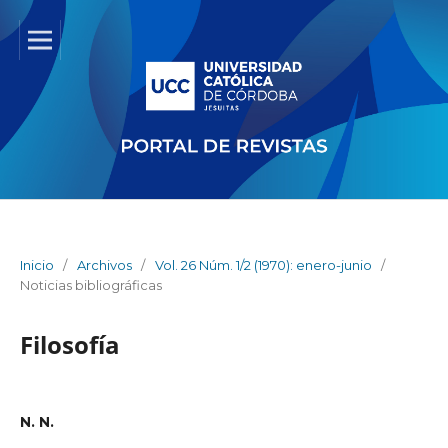
Inicio
/
Archivos
/
Vol. 26 Núm. 1/2 (1970): enero-junio
/
Noticias bibliográficas
Filosofía
N. N.