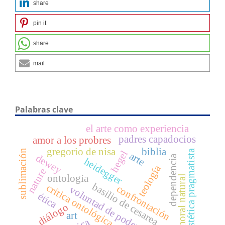
share
pin it
share
mail
Palabras clave
el arte como experiencia
padres capadocios
amor a los probres
gregorio de nisa
biblia
sublimación
estética pragmatista
hegel
arte
dewey
dependencia
heidegger
teología
nature
ontología
moral natural
basilio de cesarea
crítica ontológica
confrontación
voluntad de poder
ética
diálogo
art