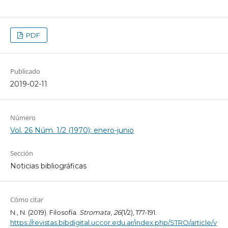
PDF
Publicado
2019-02-11
Número
Vol. 26 Núm. 1/2 (1970): enero-junio
Sección
Noticias bibliográficas
Cómo citar
N., N. (2019). Filosofía.
Stromata
,
26
(1/2), 177-191.
https://revistas.bibdigital.uccor.edu.ar/index.php/STRO/article/v