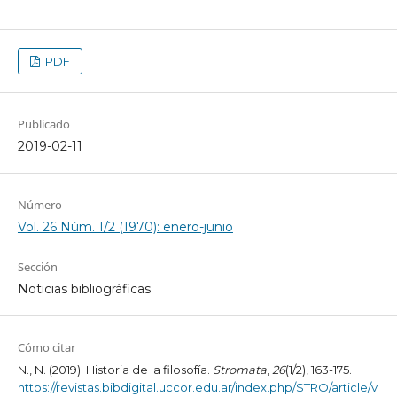
PDF
Publicado
2019-02-11
Número
Vol. 26 Núm. 1/2 (1970): enero-junio
Sección
Noticias bibliográficas
Cómo citar
N., N. (2019). Historia de la filosofía.
Stromata
,
26
(1/2), 163-175.
https://revistas.bibdigital.uccor.edu.ar/index.php/STRO/article/v