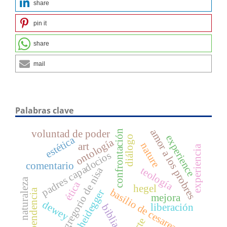
share
pin it
share
mail
Palabras clave
amor a los probres
confrontación
voluntad de poder
experience
diálogo
estética
ontología
nature
art
experiencia
padres capadocios
comentario
gregorio de nisa
teología
naturaleza
ética
hegel
basilio de cesarea
dependencia
heidegger
mejora
dewey
liberación
biblia
arte