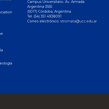
Campus Universitario. Av. Armada
Argentina 3555
(5017) Córdoba, Argentina
ciation
Tel. (54) 351 4938091
Correo electrónico:
stromata@ucc.edu.ar
ne
la
eología