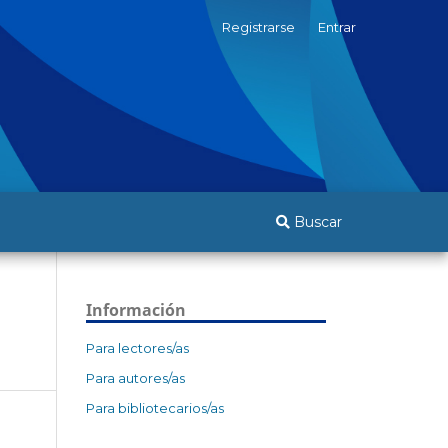
Registrarse
Entrar
Buscar
Información
Para lectores/as
Para autores/as
Para bibliotecarios/as