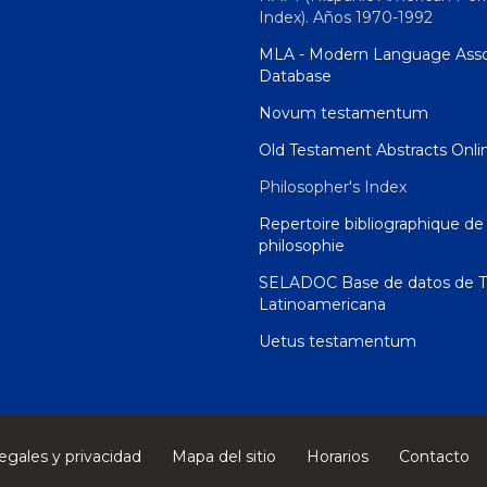
Index). Años 1970-1992
MLA - Modern Language Asso
Database
Novum testamentum
Old Testament Abstracts Onli
Philosopher's Index
Repertoire bibliographique de 
philosophie
SELADOC Base de datos de T
Latinoamericana
Uetus testamentum
egales y privacidad
Mapa del sitio
Horarios
Contacto