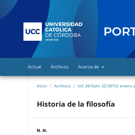
Actual
Archivos
Acerca de
Inicio
/
Archivos
/
Vol. 26 Núm. 1/2 (1970): enero-
Historia de la filosofía
N. N.