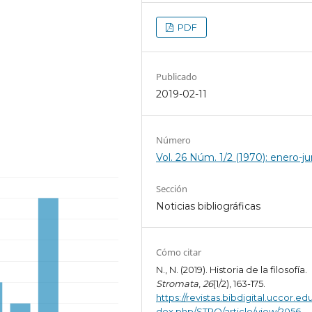
PDF
Publicado
2019-02-11
Número
Vol. 26 Núm. 1/2 (1970): enero-ju
Sección
Noticias bibliográficas
Cómo citar
N., N. (2019). Historia de la filosofía.
Stromata
,
26
(1/2), 163-175.
https://revistas.bibdigital.uccor.edu
dex.php/STRO/article/view/2056