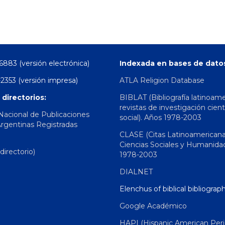
6883 (versión electrónica)
Indexada en bases de dato
2353 (versión impresa)
ATLA Religion Database
 directorios:
BIBLAT (Bibliografía latinoam
revistas de investigación cient
 Nacional de Publicaciones
social). Años 1978-2003
Argentinas Registradas
CLASE (Citas Latinoamerican
Ciencias Sociales y Humanida
irectorio)
1978-2003
DIALNET
Elenchus of biblical bibliograp
Google Académico
HAPI (Hispanic American Peri