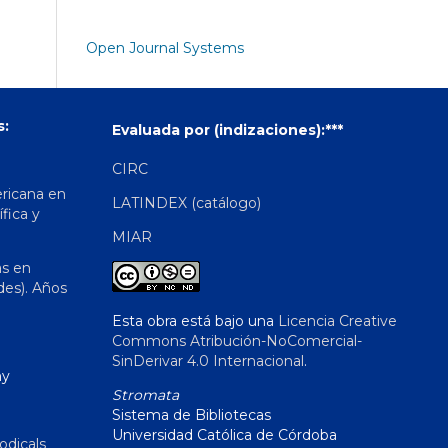
Open Journal Systems
s:
Evaluada por (indizaciones):***
CIRC
ericana en
LATINDEX (catálogo)
ífica y
MIAR
as en
des). Años
Esta obra está bajo una
Licencia Creative
Commons Atribución-NoComercial-
SinDerivar 4.0 Internacional
.
hy
Stromata
Sistema de Bibliotecas
Universidad Católica de Córdoba
odicals