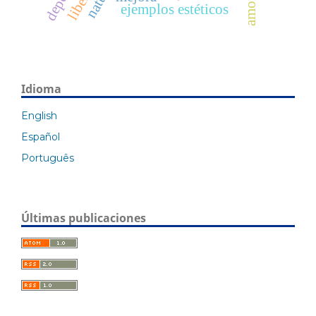
nature
ejemplos estéticos
Idioma
English
Español
Português
Últimas publicaciones