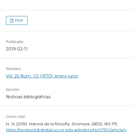
PDF
Publicado
2019-02-11
Número
Vol. 26 Núm. 1/2 (1970): enero-junio
Sección
Noticias bibliográficas
Cómo citar
N., N. (2019). Historia de la filosofía.
Stromata
,
26
(1/2), 163-175.
https://revistas.bibdigital.uccor.edu.ar/index.php/STRO/article/v