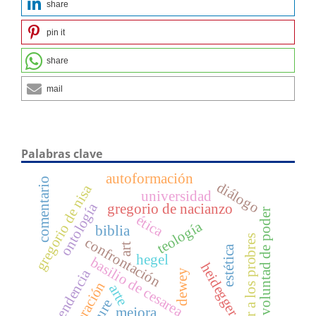
share
pin it
share
mail
Palabras clave
autoformación
comentario
diálogo
gregorio de nisa
universidad
ontología
gregorio de nacianzo
voluntad de poder
ética
teología
biblia
amor a los probres
confrontación
art
estética
hegel
basilio de cesarea
heidegger
dependencia
dewey
liberación
arte
mejora