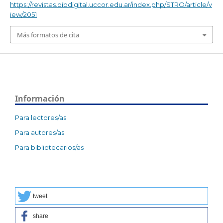
https://revistas.bibdigital.uccor.edu.ar/index.php/STRO/article/v
iew/2051
Más formatos de cita
Información
Para lectores/as
Para autores/as
Para bibliotecarios/as
tweet
share