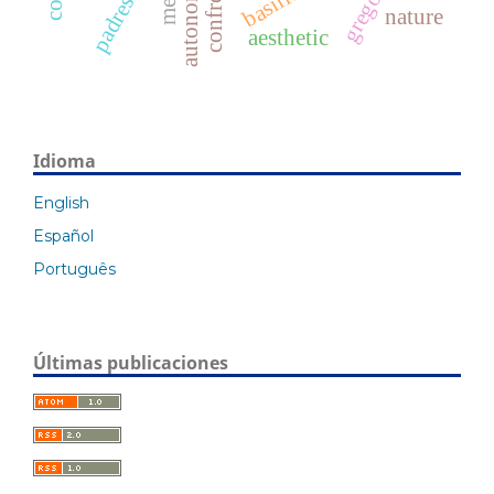
autonomy
nature
aesthetic
Idioma
English
Español
Português
Últimas publicaciones