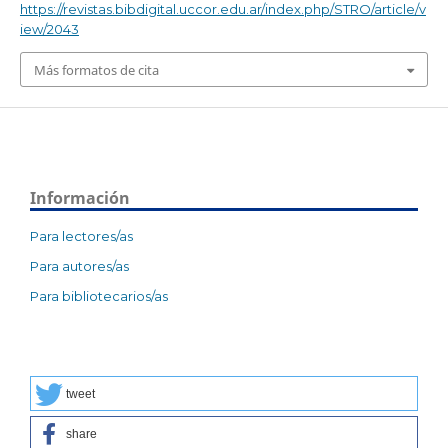
https://revistas.bibdigital.uccor.edu.ar/index.php/STRO/article/v
iew/2043
Más formatos de cita
Información
Para lectores/as
Para autores/as
Para bibliotecarios/as
tweet
share