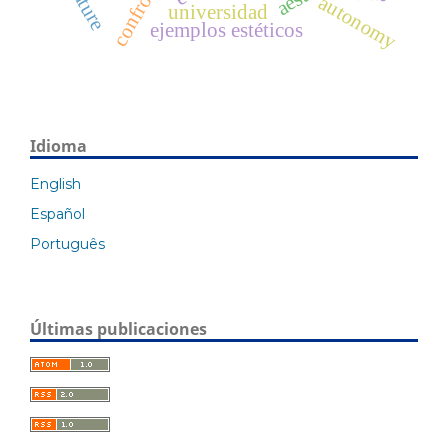
nature
autonomy
universidad
ejemplos estéticos
Idioma
English
Español
Português
Últimas publicaciones