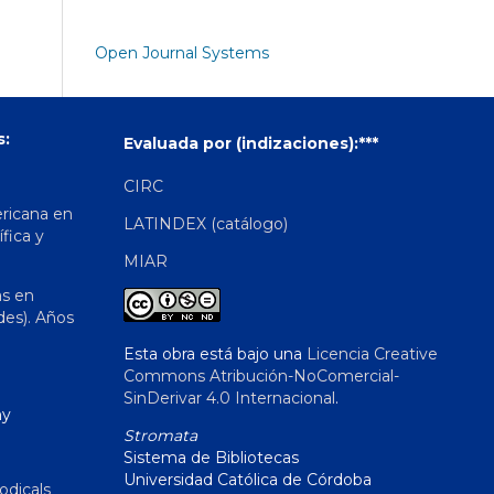
Open Journal Systems
s:
Evaluada por (indizaciones):***
CIRC
ericana en
LATINDEX (catálogo)
ífica y
MIAR
as en
des). Años
Esta obra está bajo una
Licencia Creative
Commons Atribución-NoComercial-
SinDerivar 4.0 Internacional
.
hy
Stromata
Sistema de Bibliotecas
Universidad Católica de Córdoba
odicals