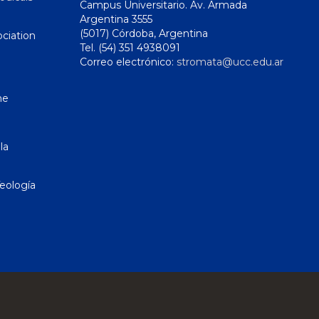
Campus Universitario. Av. Armada
Argentina 3555
(5017) Córdoba, Argentina
ciation
Tel. (54) 351 4938091
Correo electrónico:
stromata@ucc.edu.ar
ne
la
eología