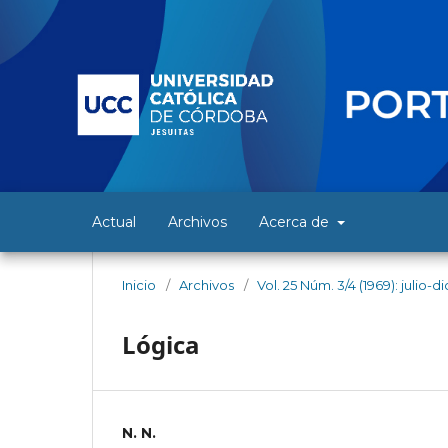
Actual
Archivos
Acerca de
Inicio
/
Archivos
/
Vol. 25 Núm. 3/4 (1969): julio-
Lógica
N. N.