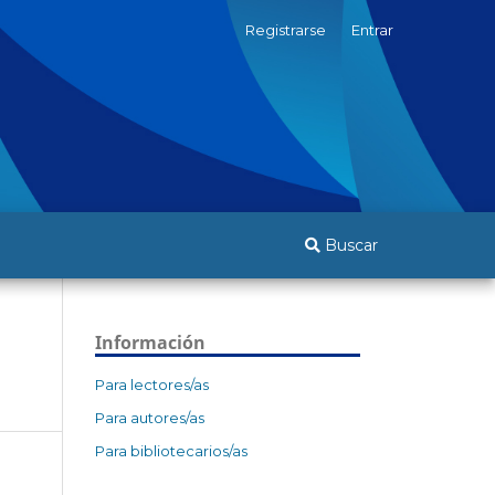
Registrarse
Entrar
Buscar
Información
Para lectores/as
Para autores/as
Para bibliotecarios/as