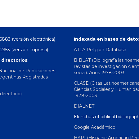
6883 (versión electrónica)
Indexada en bases de dato
2353 (versión impresa)
ATLA Religion Database
 directorios:
BIBLAT (Bibliografía latinoam
revistas de investigación cient
 Nacional de Publicaciones
social). Años 1978-2003
Argentinas Registradas
CLASE (Citas Latinoamerican
Ciencias Sociales y Humanida
irectorio)
1978-2003
DIALNET
Elenchus of biblical bibliograp
Google Académico
HAPI (Hispanic American Peri