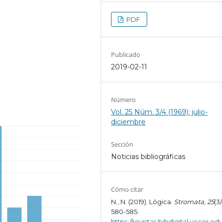
PDF
Publicado
2019-02-11
Número
Vol. 25 Núm. 3/4 (1969): julio-
diciembre
Sección
Noticias bibliográficas
Cómo citar
N., N. (2019). Lógica.
Stromata
,
25
(3/
580-585.
https://revistas.bibdigital.uccor.edu