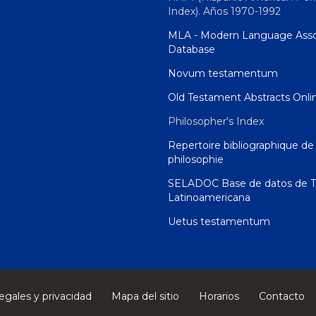
Index). Años 1970-1992
MLA - Modern Language Asso
Database
Novum testamentum
Old Testament Abstracts Onli
Philosopher's Index
Repertoire bibliographique de 
philosophie
SELADOC Base de datos de T
Latinoamericana
Uetus testamentum
egales y privacidad
Mapa del sitio
Horarios
Contacto