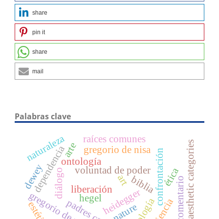
share
pin it
share
mail
Palabras clave
naturaleza
raíces comunes
aesthetic categories
arte
dependencia
gregorio de nisa
confrontación
ontología
dewey
voluntad de poder
ética
diálogo
art
biblia
comentario
liberación
heidegger
gregorio de nacianzo
hegel
teología
estética
nature