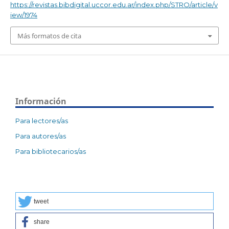
https://revistas.bibdigital.uccor.edu.ar/index.php/STRO/article/v
iew/1974
Más formatos de cita
Información
Para lectores/as
Para autores/as
Para bibliotecarios/as
tweet
share