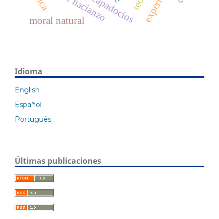
experiencia
padres capadocios
moral natural
Idioma
English
Español
Português
Últimas publicaciones