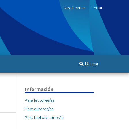
Registrarse
Entrar
Buscar
Información
Para lectores/as
Para autores/as
Para bibliotecarios/as