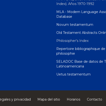
Index). Años 1970-1992
MLA - Modern Language Asso
Database
Novum testamentum
Old Testament Abstracts Onli
Philosopher's Index
Repertoire bibliographique de 
philosophie
SELADOC Base de datos de T
Latinoamericana
Uetus testamentum
egales y privacidad
Mapa del sitio
Horarios
Contacto