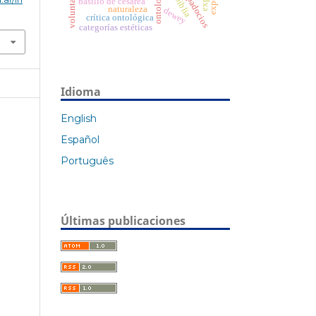
ontología
biblia
basilio de cesarea
naturaleza
dewey
crítica ontológica
categorías estéticas
Idioma
English
Español
Português
Últimas publicaciones