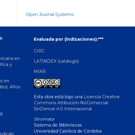
Open Journal Systems
s:
Evaluada por (indizaciones):***
CIRC
ericana en
LATINDEX (catálogo)
ífica y
MIAR
as en
des). Años
Esta obra está bajo una
Licencia Creative
Commons Atribución-NoComercial-
SinDerivar 4.0 Internacional
.
hy
Stromata
Sistema de Bibliotecas
Universidad Católica de Córdoba
odicals