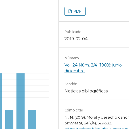
PDF
Publicado
2019-02-04
Número
Vol. 24 Núm. 2/4 (1968): junio-
diciembre
Sección
Noticias bibliográficas
Cómo citar
N., N. (2019). Moral y derecho canó
Stromata
,
24
(2/4), 527-532.
https://revistas.bibdigital.uccor.edu