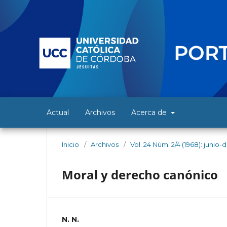
Actual
Archivos
Acerca de
Inicio
/
Archivos
/
Vol. 24 Núm. 2/4 (1968): junio
Moral y derecho canónico
N. N.