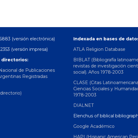
6883 (versión electrónica)
Indexada en bases de dato
2353 (versión impresa)
ATLA Religion Database
 directorios:
BIBLAT (Bibliografía latinoam
revistas de investigación cient
 Nacional de Publicaciones
social). Años 1978-2003
Argentinas Registradas
CLASE (Citas Latinoamerican
Ciencias Sociales y Humanida
irectorio)
1978-2003
DIALNET
Elenchus of biblical bibliograp
Google Académico
HAPI (Hispanic American Peri