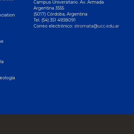
Campus Universitario. Av. Armada
Argentina 3555
(5017) Córdoba, Argentina
ciation
Tel. (54) 351 4938091
Correo electrónico:
stromata@ucc.edu.ar
ne
la
eología