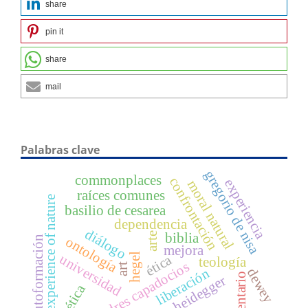
share
pin it
share
mail
Palabras clave
gregorio de nisa
commonplaces
confrontación
experiencia
moral natural
raíces comunes
experience of nature
basilio de cesarea
dependencia
diálogo
arte
biblia
autoformación
ontología
mejora
hegel
universidad
ética
teología
padres capadocios
art
liberación
dewey
comentario
heidegger
estética