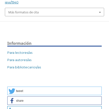
iew/1940
Más formatos de cita
Información
Para lectores/as
Para autores/as
Para bibliotecarios/as
tweet
share