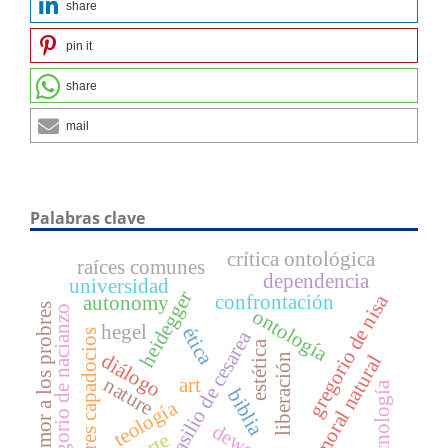
share
pin it
share
mail
Palabras clave
crítica ontológica
raíces comunes
dependencia
universidad
heidegger
confrontación
gregorio de nisa
autonomy
amor a los probres
gregorio de nacianzo
ontología
hegel
ética
basilio de cesarea
padres capadocios
estética
diálogo
moral natural
liberación
nature
art
tecnología
biblia
teología
dewey
arte