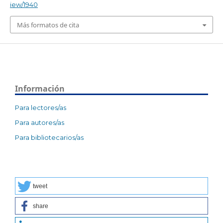
iew/1940
Más formatos de cita
Información
Para lectores/as
Para autores/as
Para bibliotecarios/as
tweet
share