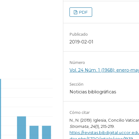
PDF
Publicado
2019-02-01
Número
Vol. 24 Núm. 1 (1968): enero-ma
Sección
Noticias bibliográficas
Cómo citar
N., N. (2019). Iglesia, Concilio Vatican
Stromata
,
24
(1), 215-219.
https://revistas.bibdigital.uccor.edu
dex.php/STRO/article/view/1939