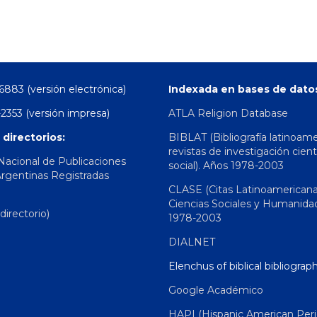
6883 (versión electrónica)
Indexada en bases de dato
2353 (versión impresa)
ATLA Religion Database
 directorios:
BIBLAT (Bibliografía latinoam
revistas de investigación cient
 Nacional de Publicaciones
social). Años 1978-2003
Argentinas Registradas
CLASE (Citas Latinoamerican
Ciencias Sociales y Humanida
irectorio)
1978-2003
DIALNET
Elenchus of biblical bibliograp
Google Académico
HAPI (Hispanic American Peri