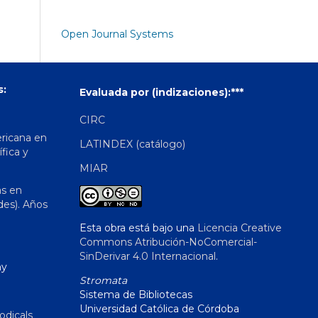
Open Journal Systems
s:
Evaluada por (indizaciones):***
CIRC
ericana en
LATINDEX (catálogo)
ífica y
MIAR
as en
des). Años
Esta obra está bajo una
Licencia Creative
Commons Atribución-NoComercial-
SinDerivar 4.0 Internacional
.
hy
Stromata
Sistema de Bibliotecas
Universidad Católica de Córdoba
odicals