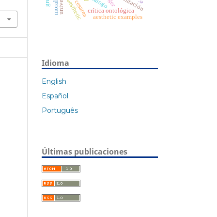
confrontación
diálogo
aesthetic
crítica ontológica
aesthetic examples
Idioma
English
Español
Português
Últimas publicaciones