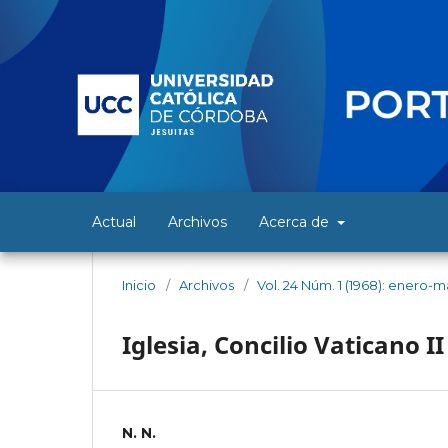
Actual
Archivos
Acerca de
Inicio
/
Archivos
/
Vol. 24 Núm. 1 (1968): enero-
Iglesia, Concilio Vaticano II
N. N.