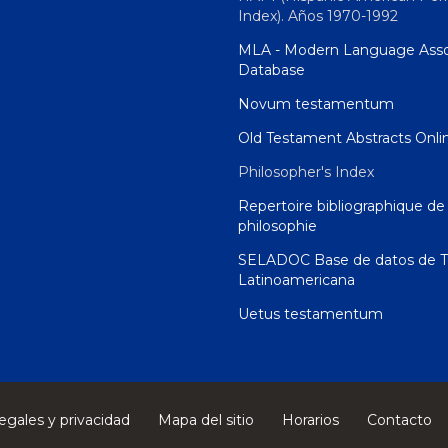
Index). Años 1970-1992
MLA - Modern Language Asso
Database
Novum testamentum
Old Testament Abstracts Onli
Philosopher's Index
Repertoire bibliographique de 
philosophie
SELADOC Base de datos de T
Latinoamericana
Uetus testamentum
egales y privacidad
Mapa del sitio
Horarios
Contacto