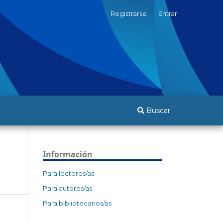
Registrarse
Entrar
Buscar
Información
Para lectores/as
Para autores/as
Para bibliotecarios/as