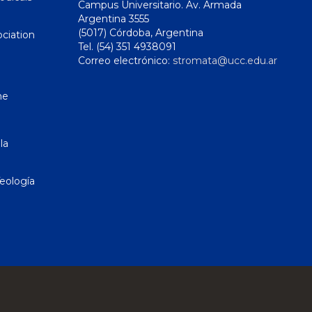
Campus Universitario. Av. Armada
Argentina 3555
(5017) Córdoba, Argentina
ciation
Tel. (54) 351 4938091
Correo electrónico:
stromata@ucc.edu.ar
ne
la
eología