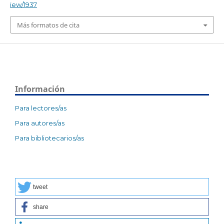
iew/1937
Más formatos de cita
Información
Para lectores/as
Para autores/as
Para bibliotecarios/as
tweet
share