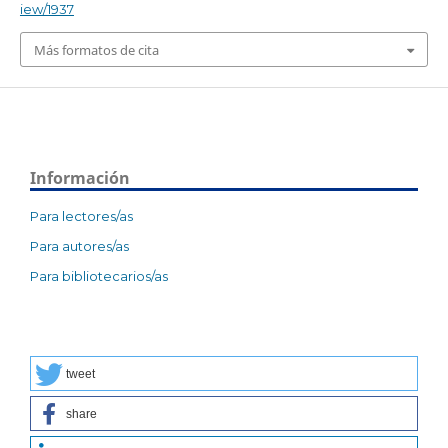
iew/1937
Más formatos de cita
Información
Para lectores/as
Para autores/as
Para bibliotecarios/as
tweet
share