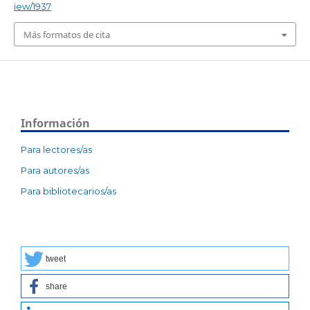
iew/1937
Más formatos de cita
Información
Para lectores/as
Para autores/as
Para bibliotecarios/as
tweet
share