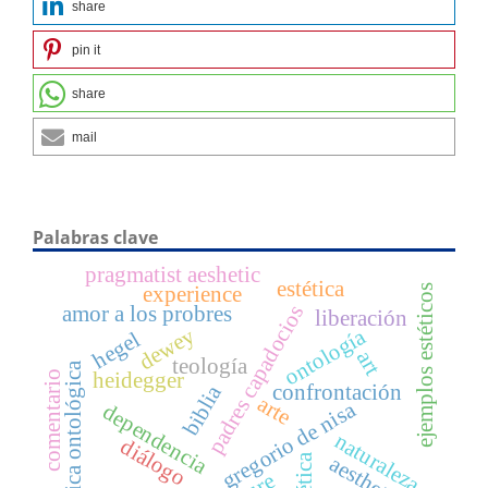
share
pin it
share
mail
Palabras clave
pragmatist aeshetic
estética
ejemplos estéticos
experience
padres capadocios
amor a los probres
liberación
dewey
ontología
hegel
art
teología
crítica ontológica
heidegger
comentario
biblia
confrontación
arte
gregorio de nisa
dependencia
naturaleza
diálogo
ética
aesthetic