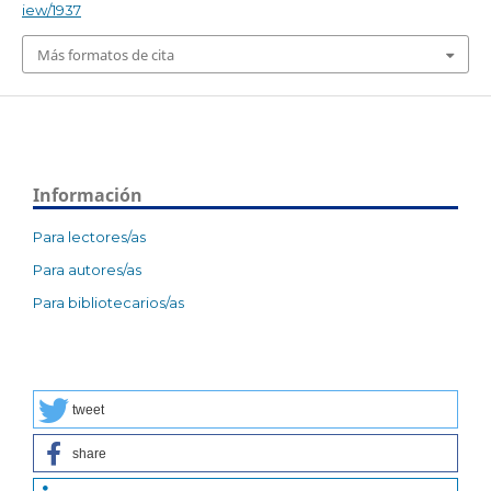
iew/1937
Más formatos de cita
Información
Para lectores/as
Para autores/as
Para bibliotecarios/as
tweet
share