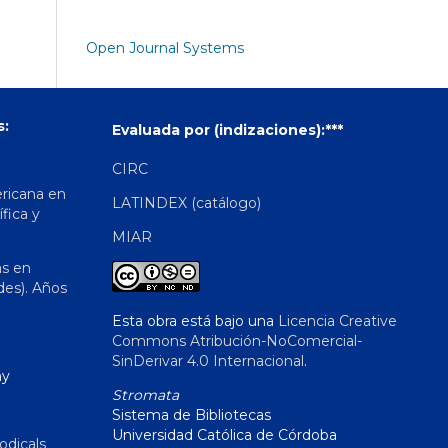
Open Journal Systems
s:
Evaluada por (indizaciones):***
CIRC
ericana en
LATINDEX (catálogo)
ífica y
MIAR
as en
des). Años
Esta obra está bajo una
Licencia Creative
Commons Atribución-NoComercial-
SinDerivar 4.0 Internacional
.
hy
Stromata
Sistema de Bibliotecas
Universidad Católica de Córdoba
odicals