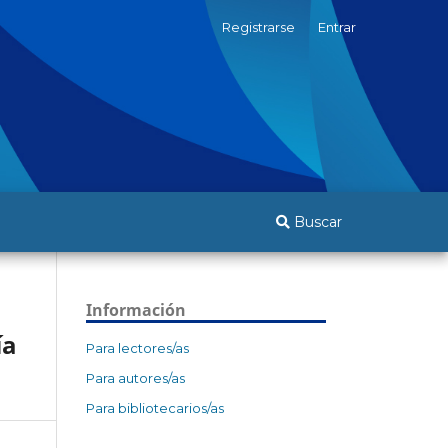
Registrarse
Entrar
Buscar
Información
ía
Para lectores/as
Para autores/as
Para bibliotecarios/as