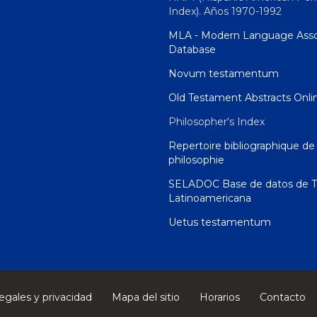
Index). Años 1970-1992
MLA - Modern Language Asso
Database
Novum testamentum
Old Testament Abstracts Onli
Philosopher's Index
Repertoire bibliographique de 
philosophie
SELADOC Base de datos de T
Latinoamericana
Uetus testamentum
egales y privacidad
Mapa del sitio
Horarios
Contacto