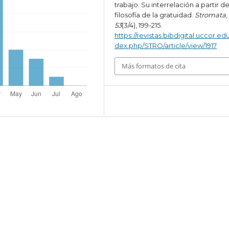
trabajo. Su interrelación a partir d
filosofía de la gratuidad.
Stromata
,
53
(3/4), 199-215.
https://revistas.bibdigital.uccor.edu
dex.php/STRO/article/view/1917
Más formatos de cita