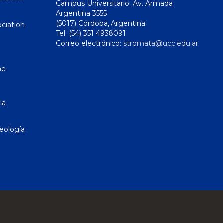
Campus Universitario. Av. Armada
Argentina 3555
(5017) Córdoba, Argentina
ciation
Tel. (54) 351 4938091
Correo electrónico:
stromata@ucc.edu.ar
ne
la
eología