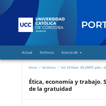
Actual
Archivos
Acerca de
Inicio
/
Archivos
/
Vol. 53 Núm. 3/4 (1997): julio -
Ética, economía y trabajo. S
de la gratuidad