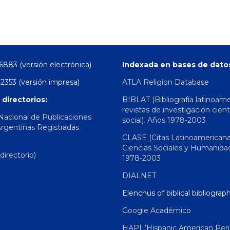
6883 (versión electrónica)
Indexada en bases de dato
2353 (versión impresa)
ATLA Religion Database
 directorios:
BIBLAT (Bibliografía latinoam
revistas de investigación cient
 Nacional de Publicaciones
social). Años 1978-2003
Argentinas Registradas
CLASE (Citas Latinoamerican
Ciencias Sociales y Humanida
irectorio)
1978-2003
DIALNET
Elenchus of biblical bibliograp
Google Académico
HAPI (Hispanic American Peri