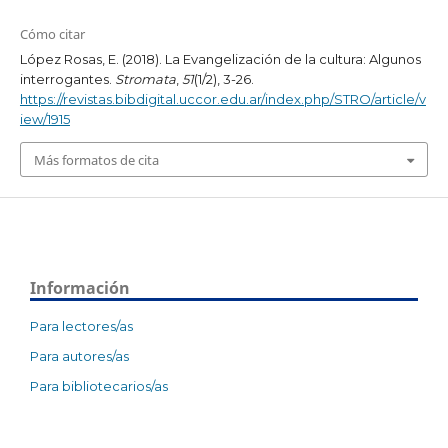
Cómo citar
López Rosas, E. (2018). La Evangelización de la cultura: Algunos
interrogantes.
Stromata
,
51
(1/2), 3-26.
https://revistas.bibdigital.uccor.edu.ar/index.php/STRO/article/v
iew/1915
Más formatos de cita
Información
Para lectores/as
Para autores/as
Para bibliotecarios/as