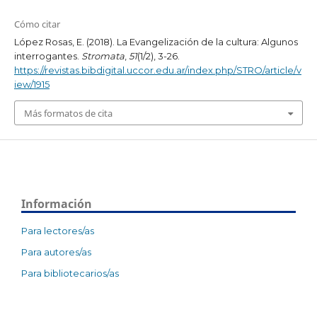
Cómo citar
López Rosas, E. (2018). La Evangelización de la cultura: Algunos
interrogantes.
Stromata
,
51
(1/2), 3-26.
https://revistas.bibdigital.uccor.edu.ar/index.php/STRO/article/v
iew/1915
Más formatos de cita
Información
Para lectores/as
Para autores/as
Para bibliotecarios/as