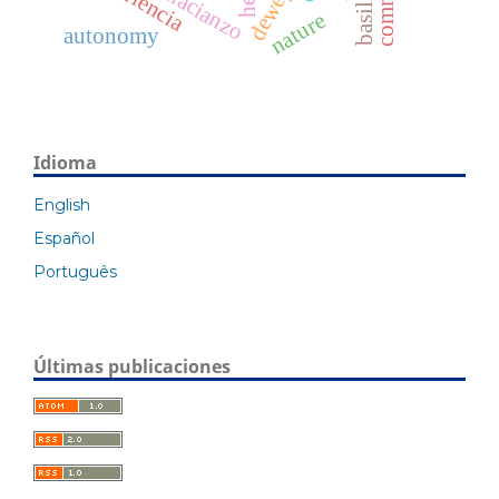
dewey
nature
autonomy
Idioma
English
Español
Português
Últimas publicaciones