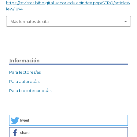
https://revistas.bibdigital.uccor.edu.ar/index.php/STRO/article/v
iew/1874
Más formatos de cita
Información
Para lectores/as
Para autores/as
Para bibliotecarios/as
tweet
share