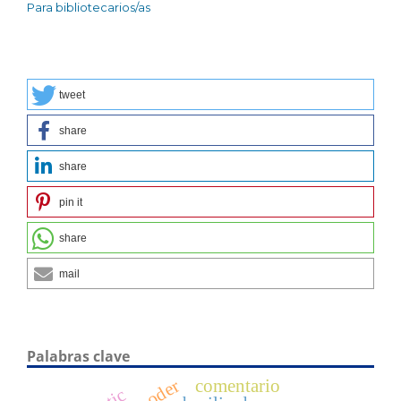
Para bibliotecarios/as
tweet
share
share
pin it
share
mail
Palabras clave
comentario