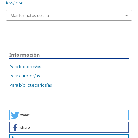
iew/1838
Más formatos de cita
Información
Para lectores/as
Para autores/as
Para bibliotecarios/as
tweet
share