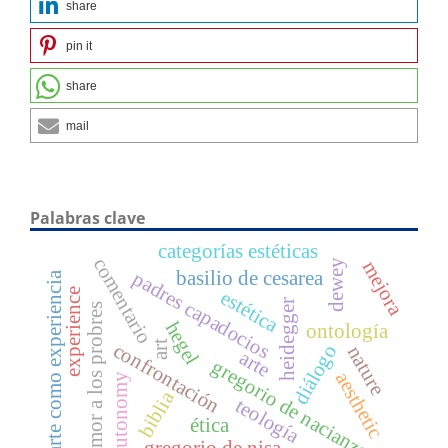
share
pin it
share
mail
Palabras clave
categorías estéticas
comentario
mejora
dewey
basilio de cesarea
padres capadocios
el arte como experiencia
experience
estética
heidegger
amor a los probres
hegel
ontología
art
confrontación
diálogo
nature
arte
gregorio de nacianzo
aesthetic
autonomy
biblia
teología
ética