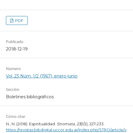
PDF
Publicado
2018-12-19
Número
Vol. 23 Núm. 1/2 (1967): enero-junio
Sección
Boletines bibliográficos
Cómo citar
N., N. (2018). Espiritualidad.
Stromata
,
23
(1/2), 227-233.
https://revistas.bibdigital.uccor.edu.ar/index.php/STRO/article/v