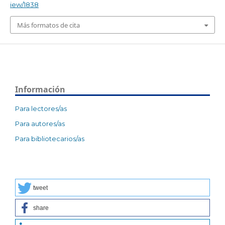
iew/1838
Más formatos de cita
Información
Para lectores/as
Para autores/as
Para bibliotecarios/as
tweet
share