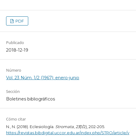
PDF
Publicado
2018-12-19
Número
Vol. 23 Núm. 1/2 (1967): enero-junio
Sección
Boletines bibliográficos
Cómo citar
N., N. (2018). Eclesiología.
Stromata
,
23
(1/2), 202-205.
https://revistas.bibdigital.uccor.edu.ar/index.php/STRO/article/v