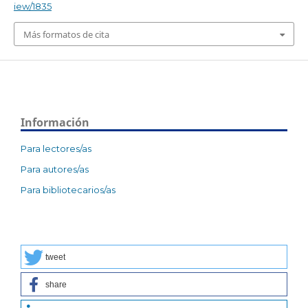
iew/1835
Más formatos de cita
Información
Para lectores/as
Para autores/as
Para bibliotecarios/as
tweet
share