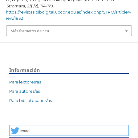
Stromata
,
23
(1/2), 174-179.
https://revistas.bibdigital.uccor.edu.ar/index.php/STRO/article/v
iew/1832
Más formatos de cita
Información
Para lectores/as
Para autores/as
Para bibliotecarios/as
tweet