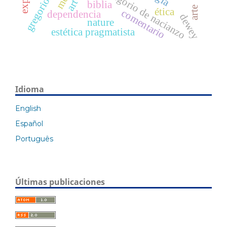
gregorio de nisa
gregorio de nacianzo
art
biblia
arte
ética
comentario
dependencia
dewey
nature
estética pragmatista
Idioma
English
Español
Português
Últimas publicaciones