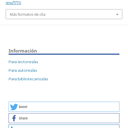
iew/1770
Más formatos de cita
Información
Para lectores/as
Para autores/as
Para bibliotecarios/as
tweet
share