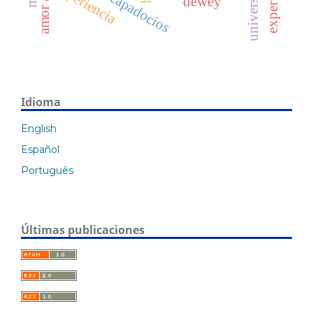
padres capadocios
experience
universidad
experiencia
dewey
Idioma
English
Español
Português
Últimas publicaciones