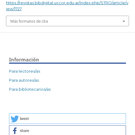
https://revistas.bibdigital.uccor.edu.ar/index.php/STRO/article/v
iew/1727
Más formatos de cita
Información
Para lectores/as
Para autores/as
Para bibliotecarios/as
tweet
share