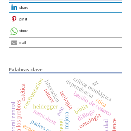
share
pin it
share
mail
Palabras clave
crítica ontológica
confrontación
dependencia
liberación
art
estética
nature
teología
basilio de cesarea
ética
amor a los probres
moral natural
biblia
heidegger
arte
diálogo
naturaleza
ontología
mejora
hegel