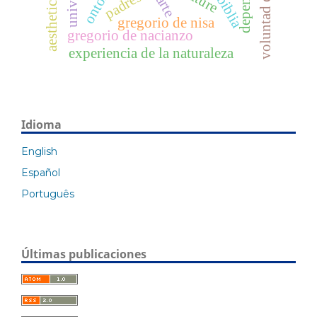
voluntad de poder
biblia
arte
gregorio de nisa
gregorio de nacianzo
experiencia de la naturaleza
Idioma
English
Español
Português
Últimas publicaciones