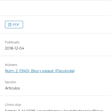
PDF
Publicado
2018-12-04
Número
Núm. 2 (1940): Bíos y psiqué (Psicología)
Sección
Artículos
Cómo citar
Palmés, F. M. (2018). Los problemas y los métodos psicofísicos.