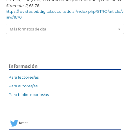
Stromata
,
2
, 65-76.
https://revistas.bibdigital.uccor.edu.ar/index.php/STRO/article/v
iew/1670
Más formatos de cita
Información
Para lectores/as
Para autores/as
Para bibliotecarios/as
tweet