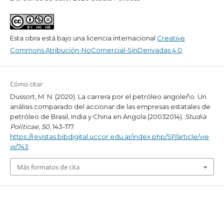
Esta obra está bajo una licencia internacional
Creative
Commons Atribución-NoComercial-SinDerivadas 4.0
.
Cómo citar
Dussort, M. N. (2020). La carrera por el petróleo angoleño. Un
análisis comparado del accionar de las empresas estatales de
petróleo de Brasil, India y China en Angola (20032014).
Studia
Politicae
,
50
, 143-177.
https://revistas.bibdigital.uccor.edu.ar/index.php/SP/article/vie
w/743
Más formatos de cita