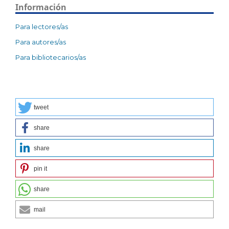
Información
Para lectores/as
Para autores/as
Para bibliotecarios/as
tweet
share
share
pin it
share
mail