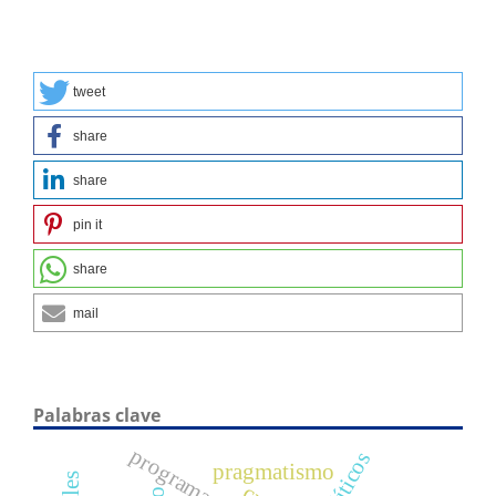
tweet
share
share
pin it
share
mail
Palabras clave
pragmatismo