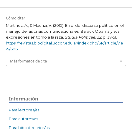
Cómo citar
Martínez, A., & Maurizi, V. (2015). El rol del discurso político en el
manejo de las crisis comunicacionales: Barack Obama y sus
expresiones en torno a la raza.
Studia Politicae
,
32
, p. 37-51.
https://revistas.bibdigital.uccor.edu.ar/index.php/SP/article/vie
w/606
Más formatos de cita
Información
Para lectores/as
Para autores/as
Para bibliotecarios/as