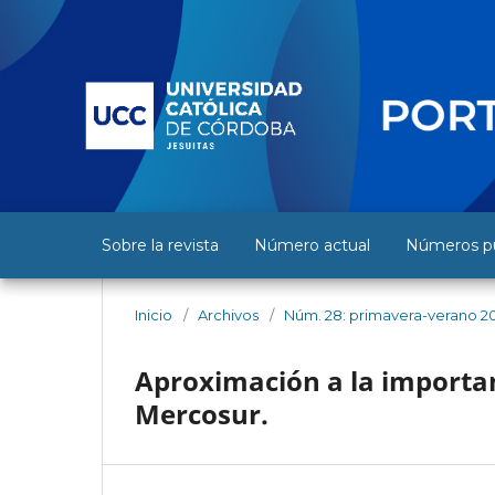
Sobre la revista
Número actual
Números pu
Inicio
/
Archivos
/
Núm. 28: primavera-verano 20
Aproximación a la importan
Mercosur.