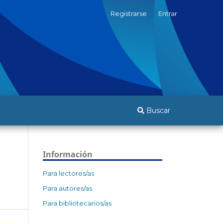
Registrarse
Entrar
Buscar
Información
Para lectores/as
Para autores/as
Para bibliotecarios/as