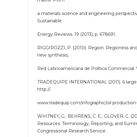
matrix. From
a materials science and engineering perspect
Sustainable
Energy Reviews. 19 (2013), p. 678691.
RIGGIROZZI, P. (2010). Region. Regioness and
new synthesis,
Red Latinoamericana de Política Commercial.
TRADEQUIPE INTERNATIONAL (2011). 6 large u
http://
www.tradequip.com/infographic/oil-production
WHITNEY, G.; BEHRENS, C. E.; GLOVER, C. (2010
Resources: Terminology, Reporting, and Summ
Congressional Research Service.