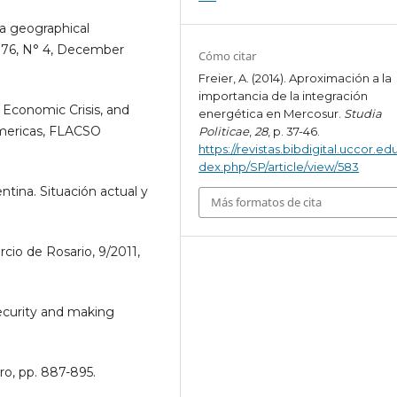
a geographical
 176, N° 4, December
Cómo citar
Freier, A. (2014). Aproximación a la
importancia de la integración
 Economic Crisis, and
energética en Mercosur.
Studia
Americas, FLACSO
Politicae
,
28
, p. 37-46.
https://revistas.bibdigital.uccor.edu
dex.php/SP/article/view/583
ntina. Situación actual y
Más formatos de cita
rcio de Rosario, 9/2011,
ecurity and making
ro, pp. 887-895.