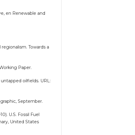
ive, en Renewable and
 regionalism. Towards a
 Working Paper.
ntapped oilfields. URL:
-graphic, September.
). U.S. Fossil Fuel
ary, United States