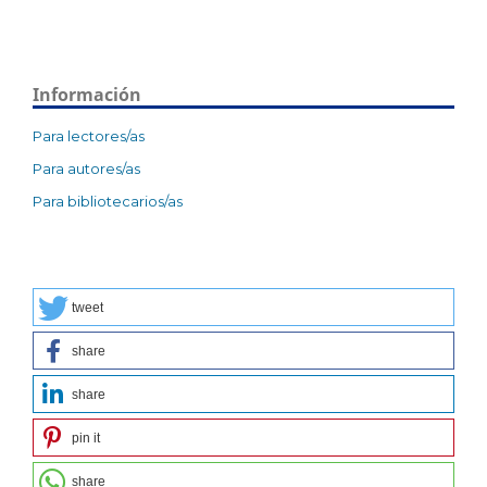
Información
Para lectores/as
Para autores/as
Para bibliotecarios/as
tweet
share
share
pin it
share