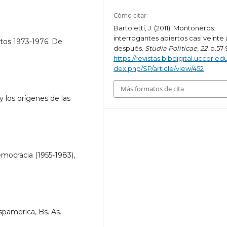
Cómo citar
Bartoletti, J. (2011). Montoneros:
interrogantes abiertos casi veinte
os 1973-1976. De
después.
Studia Politicae
,
22
, p.57-
https://revistas.bibdigital.uccor.edu
dex.php/SP/article/view/452
Más formatos de cita
 los orígenes de las
mocracia (1955-1983),
spamerica, Bs. As.