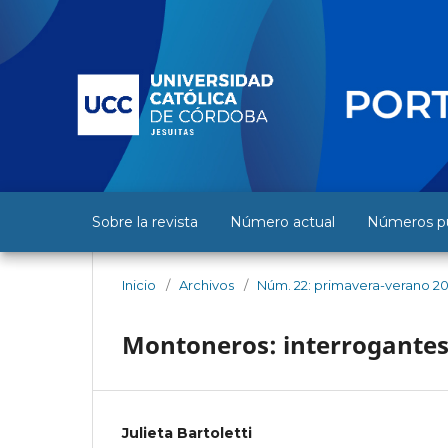
Sobre la revista
Número actual
Números pu
Inicio
/
Archivos
/
Núm. 22: primavera-verano 20
Montoneros: interrogantes 
Julieta Bartoletti