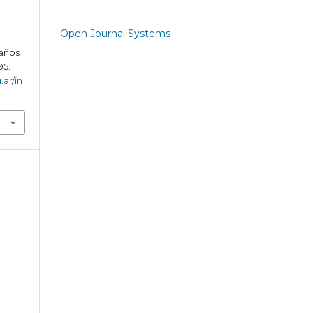
Open Journal Systems
 años
95.
.ar/in