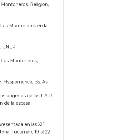
 Montoneros. Religión,
. Los Montoneros en la
l. UNLP.
. Los Montoneros,
. Hyspamerica, Bs. As.
 orígenes de las F.A.R.
n de la escasa
 presentada en las XI°
oria, Tucumán, 19 al 22