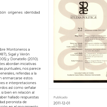
ón  orígenes  identidad
sobre Montoneros a
1987), Sigal y Verón
005) y Donatello (2010).
es abordan iniciativas
cas puntuales, nos parece
nerales, referidas a la
en enmarcarse estos
enes e interpretaciones
erdos así como señalar
si bien en relación al
Publicado
aber hallado respuestas
idad peronista de
2011-12-01
erción en el movimiento