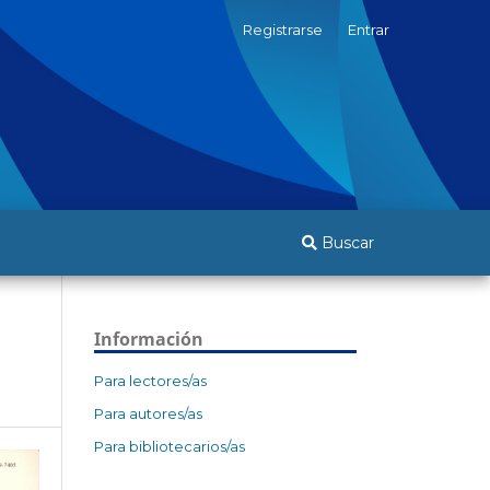
Registrarse
Entrar
Buscar
Información
Para lectores/as
Para autores/as
Para bibliotecarios/as