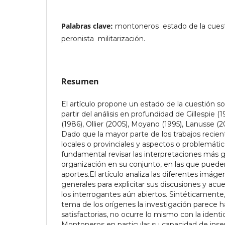
Palabras clave:
montoneros  estado de la cuesti
peronista  militarización.
Resumen
El artículo propone un estado de la cuestión 
partir del análisis en profundidad de Gillespie (
(1986), Ollier (2005), Moyano (1995), Lanusse (2
Dado que la mayor parte de los trabajos recient
locales o provinciales y aspectos o problemáti
fundamental revisar las interpretaciones más ge
organización en su conjunto, en las que pued
aportes.El artículo analiza las diferentes imág
generales para explicitar sus discusiones y acu
los interrogantes aún abiertos. Sintéticamente, 
tema de los orígenes la investigación parece h
satisfactorias, no ocurre lo mismo con la ident
Montoneros en particular su capacidad de ins