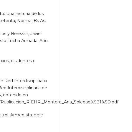
. Una historia de los
 setenta, Norma, Bs As.
os y Berezan, Javier
vista Lucha Armada, Año
os, disidentes o
n Red Interdisciplinaria
ed Interdisciplinaria de
8, obtenido en
cion/Publicacion_RIEHR._Montero_Ana_Soledad%5B1%5D.pdf
atrol. Armed struggle