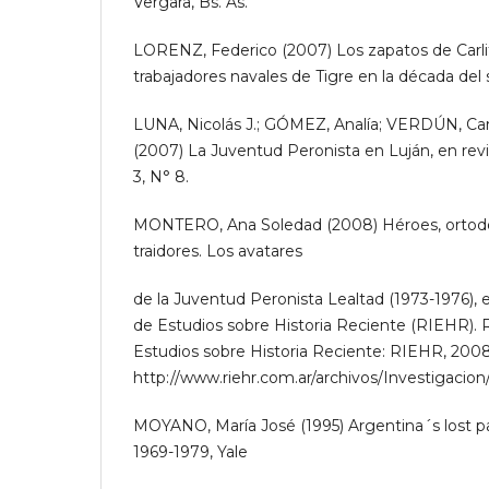
Vergara, Bs. As.
LORENZ, Federico (2007) Los zapatos de Carlito
trabajadores navales de Tigre en la década del
LUNA, Nicolás J.; GÓMEZ, Analía; VERDÚN, Carl
(2007) La Juventud Peronista en Luján, en re
3, N° 8.
MONTERO, Ana Soledad (2008) Héroes, ortodox
traidores. Los avatares
de la Juventud Peronista Lealtad (1973-1976), e
de Estudios sobre Historia Reciente (RIEHR). R
Estudios sobre Historia Reciente: RIEHR, 200
http://www.riehr.com.ar/archivos/Investiga
MOYANO, María José (1995) Argentina´s lost p
1969-1979, Yale