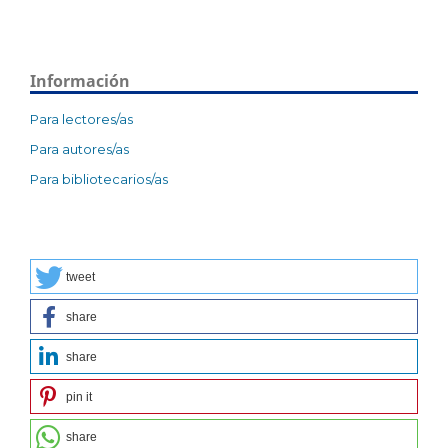
Información
Para lectores/as
Para autores/as
Para bibliotecarios/as
tweet
share
share
pin it
share