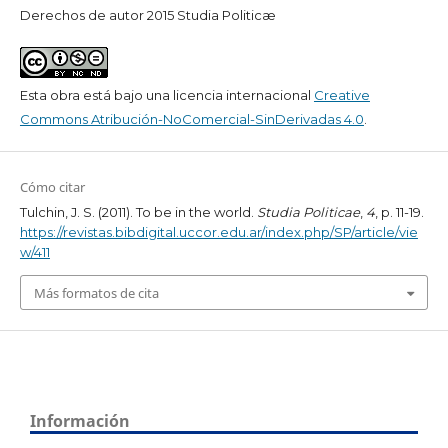
Derechos de autor 2015 Studia Politicæ
Esta obra está bajo una licencia internacional
Creative
Commons Atribución-NoComercial-SinDerivadas 4.0
.
Cómo citar
Tulchin, J. S. (2011). To be in the world.
Studia Politicae
,
4
, p. 11-19.
https://revistas.bibdigital.uccor.edu.ar/index.php/SP/article/vie
w/411
Más formatos de cita
Información