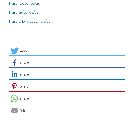
Para lectores/as
Para autores/as
Para bibliotecarios/as
tweet
share
share
pin it
share
mail