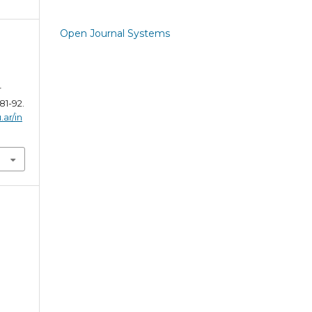
Open Journal Systems
r
 81-92.
.ar/in