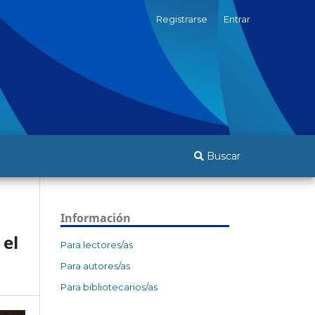
Registrarse
Entrar
Buscar
Información
 el
Para lectores/as
Para autores/as
Para bibliotecarios/as