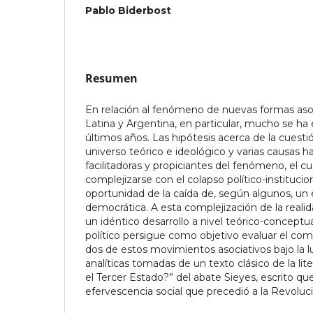
Pablo Biderbost
Resumen
En relación al fenómeno de nuevas formas aso
Latina y Argentina, en particular, mucho se ha e
últimos años. Las hipótesis acerca de la cuest
universo teórico e ideológico y varias causas h
facilitadoras y propiciantes del fenómeno, el c
complejizarse con el colapso político-institucio
oportunidad de la caída de, según algunos, un 
democrática. A esta complejización de la reali
un idéntico desarrollo a nivel teórico-conceptual
político persigue como objetivo evaluar el co
dos de estos movimientos asociativos bajo la l
analíticas tomadas de un texto clásico de la lite
el Tercer Estado?” del abate Sieyes, escrito qu
efervescencia social que precedió a la Revoluc