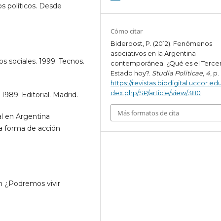
 políticos. Desde
Cómo citar
Biderbost, P. (2012). Fenómenos
asociativos en la Argentina
 sociales. 1999. Tecnos.
contemporánea. ¿Qué es el Terce
Estado hoy?.
Studia Politicae
,
4
, p.
https://revistas.bibdigital.uccor.edu
dex.php/SP/article/view/380
989. Editorial. Madrid.
Más formatos de cita
l en Argentina
a forma de acción
n ¿Podremos vivir