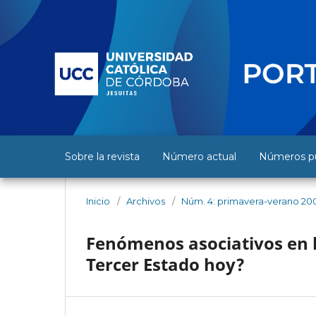
Sobre la revista
Número actual
Números pu
Inicio
/
Archivos
/
Núm. 4: primavera-verano 20
Fenómenos asociativos en 
Tercer Estado hoy?