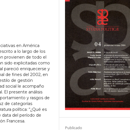
ciativas en América
scrito a lo largo de los
ión provienen de todo el
an sido explicitadas como
ual pareció enriquecerse y
nal de fines del 2002, en
estilo de gestión
dad social le acompaño
. El presente análisis
mportamiento y rasgos de
uz de categorías
ratura política: “¿Qué es
e data del período de
ión Francesa.
Publicado