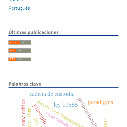
Português
Últimas publicaciones
Palabras clave
cadena de custodia
proporcionalidad
micro case management
sana crítica
paradigma
ley 10555
principios
case management